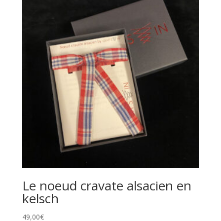
à
324,00€
Le noeud cravate alsacien en
kelsch
49,00
€