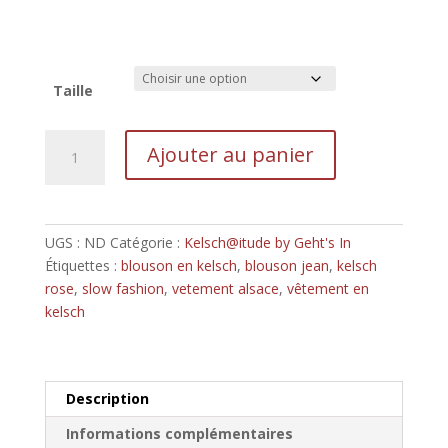
prix :
189,00€
à
204,00€
Taille
quantité
Ajouter au panier
de
Friskele,
le
petit
UGS :
ND
Catégorie :
Kelsch@itude by Geht's In
blouson
Étiquettes :
blouson en kelsch
,
blouson jean
,
kelsch
kelsch
rose
,
slow fashion
,
vetement alsace
,
vêtement en
rose
kelsch
Description
Informations complémentaires