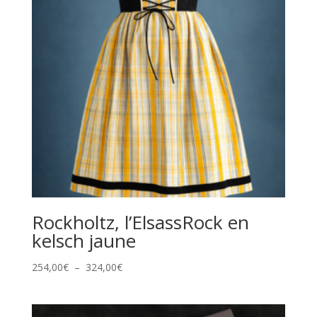
Rockholtz, l’ElsassRock en
kelsch jaune
Plage
254,00
€
–
324,00
€
de
prix :
254,00€