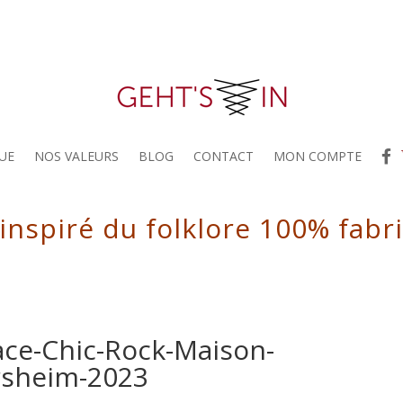
UE
NOS VALEURS
BLOG
CONTACT
MON COMPTE
 inspiré du folklore 100% fabr
sace-Chic-Rock-Maison-
rsheim-2023