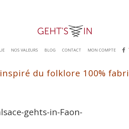
UE
NOS VALEURS
BLOG
CONTACT
MON COMPTE
 inspiré du folklore 100% fabr
lsace-gehts-in-Faon-