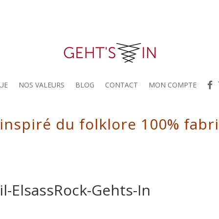
UE
NOS VALEURS
BLOG
CONTACT
MON COMPTE
 inspiré du folklore 100% fabr
il-ElsassRock-Gehts-In