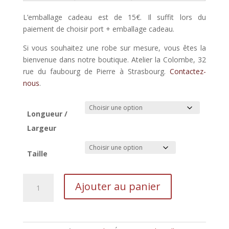
L’emballage cadeau est de 15€. Il suffit lors du
paiement de choisir port + emballage cadeau.
Si vous souhaitez une robe sur mesure, vous êtes la
bienvenue dans notre boutique. Atelier la Colombe, 32
rue du faubourg de Pierre à Strasbourg.
Contactez-
nous
.
Longueur /
Largeur
Taille
quantité
Ajouter au panier
de
Rockwihr
lavande,
l'ElsassRock