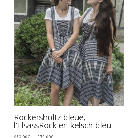
Rockersholtz bleue,
l’ElsassRock en kelsch bleu
Plage
480,00
€
–
550,00
€