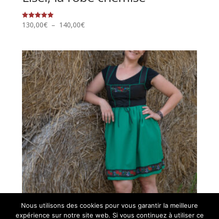
Plage
130,00
€
–
140,00
€
Note
5.00
de
sur 5
prix :
130,00€
à
140,00€
Nous utilisons des cookies pour vous garantir la meilleure
expérience sur notre site web. Si vous continuez à utiliser ce