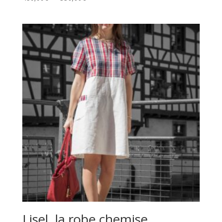
de
prix :
480,00€
à
550,00€
Lisel, la robe chemise