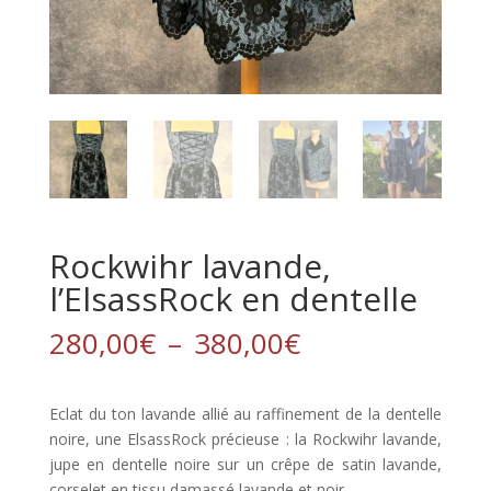
Rockwihr lavande,
l’ElsassRock en dentelle
Plage
280,00
€
–
380,00
€
de
prix :
280,00€
Eclat du ton lavande allié au raffinement de la dentelle
à
noire, une ElsassRock précieuse : la Rockwihr lavande,
380,00€
jupe en dentelle noire sur un crêpe de satin lavande,
corselet en tissu damassé lavande et noir.