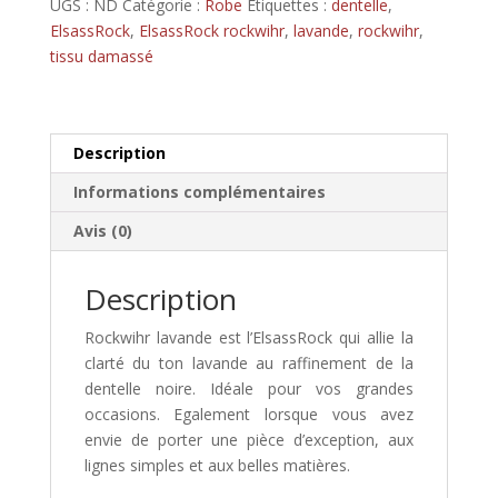
UGS :
ND
Catégorie :
Robe
Étiquettes :
dentelle
,
en
ElsassRock
,
ElsassRock rockwihr
,
lavande
,
rockwihr
,
dentelle
tissu damassé
Description
Informations complémentaires
Avis (0)
Description
Rockwihr lavande est l’ElsassRock qui allie la
clarté du ton lavande au raffinement de la
dentelle noire. Idéale pour vos grandes
occasions. Egalement lorsque vous avez
envie de porter une pièce d’exception, aux
lignes simples et aux belles matières.